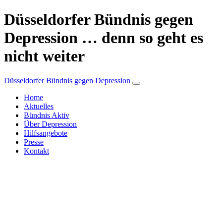
Düsseldorfer Bündnis gegen
Depression … denn so geht es
nicht weiter
Düsseldorfer Bündnis gegen Depression
Home
Aktuelles
Bündnis Aktiv
Über Depression
Hilfsangebote
Home
Presse
Aktuelles
Kontakt
Bündnis Aktiv
Über Depression
Hilfsangebote
Presse
Kontakt