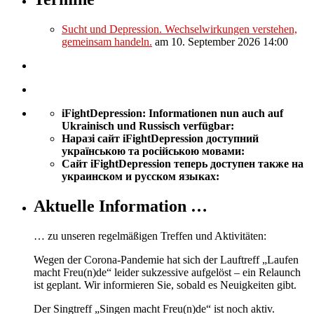
Sucht und Depression. Wechselwirkungen verstehen,
gemeinsam handeln.
am 10. September 2026 14:00
iFightDepression: Informationen nun auch auf
Ukrainisch und Russisch verfügbar:
Наразі сайт iFightDepression
доступний
українською та російською мовами:
Сайт iFightDepression теперь доступен также на
украинском и русском языках
:
Aktuelle Information …
… zu unseren regelmäßigen Treffen und Aktivitäten:
Wegen der Corona-Pandemie hat sich der Lauftreff „Laufen
macht Freu(n)de“ leider sukzessive aufgelöst – ein Relaunch
ist geplant. Wir informieren Sie, sobald es Neuigkeiten gibt.
Der Singtreff „Singen macht Freu(n)de“ ist noch aktiv.