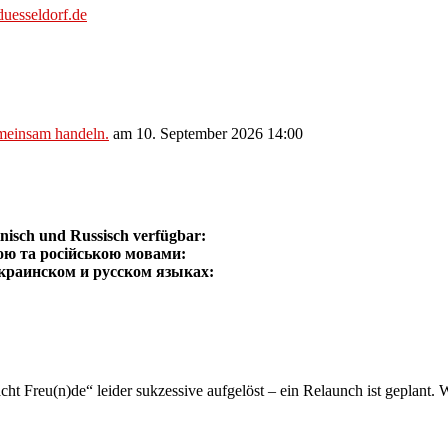
uesseldorf.de
meinsam handeln.
am 10. September 2026 14:00
nisch und Russisch verfügbar:
ою та російською мовами:
 украинском и русском языках
:
 Freu(n)de“ leider sukzessive aufgelöst – ein Relaunch ist geplant. Wi